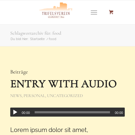
Schlagwortarchiv für: food
Du bist hier:
Startseite
/
food
Beiträge
ENTRY WITH AUDIO
NEWS
,
PERSONAL
,
UNCATEGORIZED
00:00
00:00
Lorem ipsum dolor sit amet,