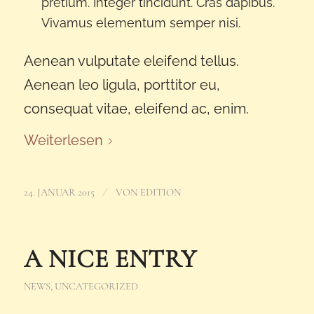
pretium. Integer tincidunt. Cras dapibus.
Vivamus elementum semper nisi.
Aenean vulputate eleifend tellus.
Aenean leo ligula, porttitor eu,
consequat vitae, eleifend ac, enim.
Weiterlesen
/
24. JANUAR 2015
VON
EDITION
A NICE ENTRY
NEWS
,
UNCATEGORIZED