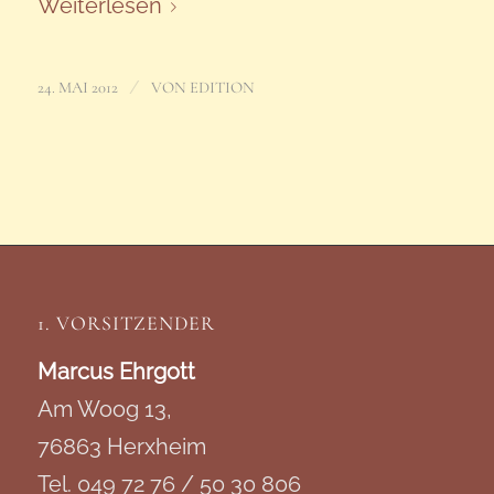
Weiterlesen
/
24. MAI 2012
VON
EDITION
1. VORSITZENDER
Marcus Ehrgott
Am Woog 13,
76863 Herxheim
Tel. 049 72 76 / 50 30 806