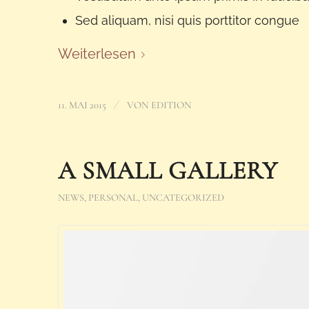
Sed aliquam, nisi quis porttitor congue
Weiterlesen
/
11. MAI 2015
VON
EDITION
A SMALL GALLERY
NEWS
,
PERSONAL
,
UNCATEGORIZED