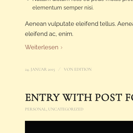
elementum semper nisi.
Aenean vulputate eleifend tellus. Aenean
eleifend ac, enim.
Weiterlesen
/
24. JANUAR 2015
VON
EDITION
ENTRY WITH POST F
PERSONAL
,
UNCATEGORIZED