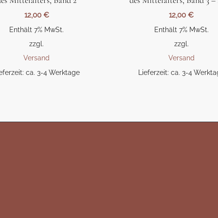
des Mittelalters, Band 2
des Mittelalters, Band 3 –
12,00
€
12,00
€
Enthält 7% MwSt.
Enthält 7% MwSt.
zzgl.
zzgl.
Versand
Versand
eferzeit: ca. 3-4 Werktage
Lieferzeit: ca. 3-4 Werkt