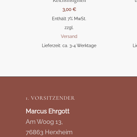
Reichsinsignien
3,00
€
Enthält 7% MwSt.
zzgl.
Versand
Lieferzeit: ca. 3-4 Werktage
Li
1. VORSITZENDER
Marcus Ehrgott
Am Woog 13,
76863 Herxheim