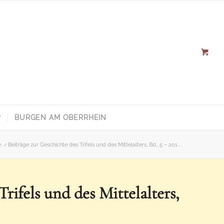
P
BURGEN AM OBERRHEIN
e
/
Beiträge zur Geschichte des Trifels und des Mittelalters, Bd,. 5 – 201...
rifels und des Mittelalters,